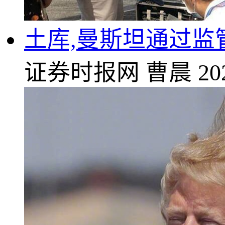
土库,曼斯坦通过
证券时报网
曹晨
20