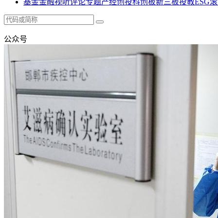
基金
金融
视听
评论
专题
产经
创投
科创板
新三板
投教
ESG
滚
公众号