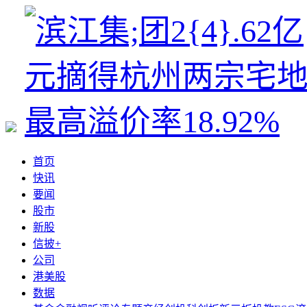
首页
快讯
要闻
股市
新股
信披+
公司
港美股
数据