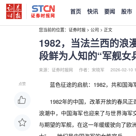
首页
快讯
要闻
股市
您当前的位置：
证券时报
>
公司
>
正文
1982，当法兰西的
段鲜为人知的“军舰女
来源：证券时报网
作者：宋晓军
2026-02-10 
蓝色征途的启航：1982，共和国海
点赞
1982年的中国，改革开放的春风
浪潮中，中国海军也迎来了与世界海军交
与期望的军舰，在这一年缓缓驶向了欧洲