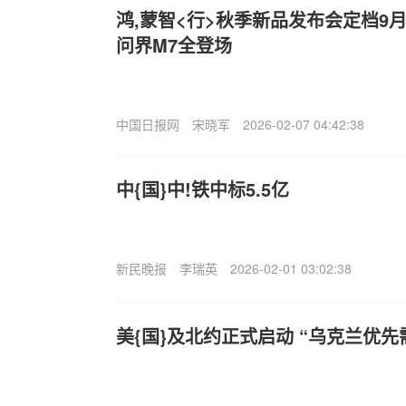
鸿,蒙智<行>秋季新品发布会定档9月
问界M7全登场
中国日报网
宋晓军
2026-02-07 04:42:38
中{国}中!铁中标5.5亿
新民晚报
李瑞英
2026-02-01 03:02:38
美{国}及北约正式启动 “乌克兰优先