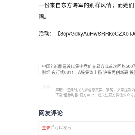
一份来自东方海军的别样风情；而她们
阔。
活动：【
8cjVGdkyAuHwSRRkeCZXbTJ
中国?交通!建设以集中竞价交易方式首次回购500
财经!夜行线0811丨A股集体上扬 沪指再创新高
声明：证券时报力求信息真实、准确，文章提及内
下载“证券时报”官方APP，或关注官方微信公众
网友评论
登录
后可以发言