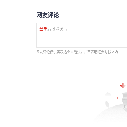
网友评论
登录
后可以发言
网友评论仅供其表达个人看法，并不表明证券时报立场