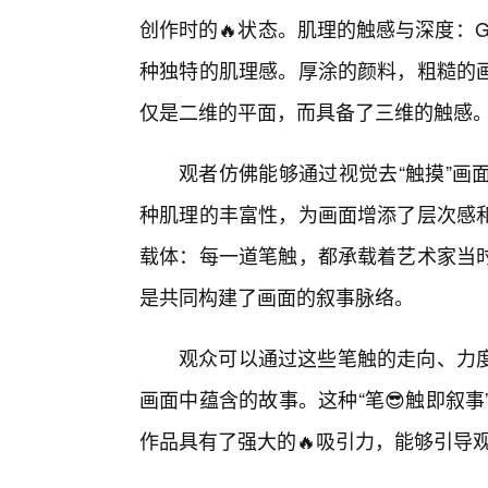
创作时的🔥状态。肌理的触感与深度：
种独特的肌理感。厚涂的颜料，粗糙的
仅是二维的平面，而具备了三维的触感
观者仿佛能够通过视觉去“触摸”画
种肌理的丰富性，为画面增添了层次感
载体：每一道笔触，都承载着艺术家当
是共同构建了画面的叙事脉络。
观众可以通过这些笔触的走向、力
画面中蕴含的故事。这种“笔😎触即叙事
作品具有了强大的🔥吸引力，能够引导