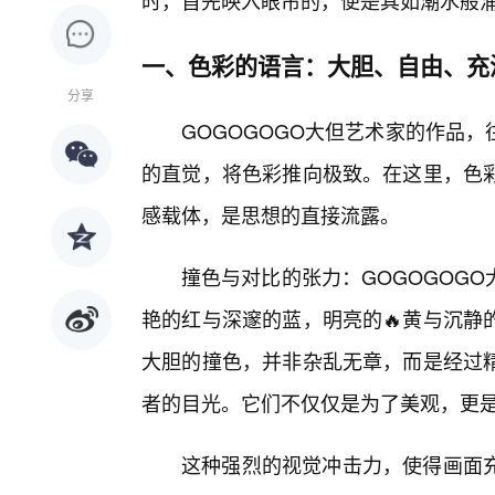
时，首先映入眼帘的，便是其如潮水般
一、色彩的语言：大胆、自由、充
分享
GOGOGOGO大但艺术家的作品
的直觉，将色彩推向极致。在这里，色
感载体，是思想的直接流露。
撞色与对比的张力：GOGOGOG
艳的红与深邃的蓝，明亮的🔥黄与沉静
大胆的撞色，并非杂乱无章，而是经过
者的目光。它们不仅仅是为了美观，更
这种强烈的视觉冲击力，使得画面